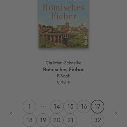
Christian Schnalke
Römisches Fieber
E-Book
9,99 €
...
1
14
15
16
17
...
18
19
20
21
32