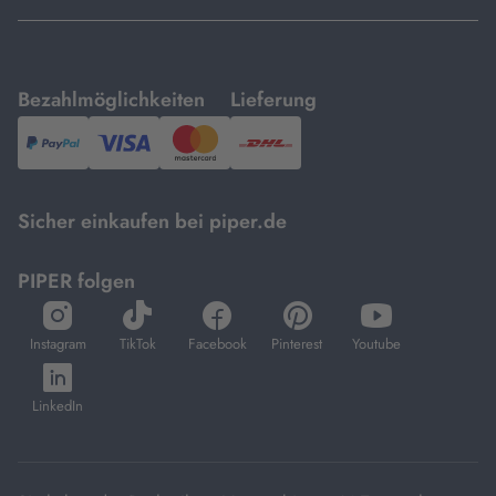
mit
mit
Bezahlmöglichkeiten
Lieferung
PayPal,
Visa
und
DHL.
Mastercard.
Sicher einkaufen bei piper.de
PIPER folgen
öffnet
öffnet
öffnet
öffnet
öffnet
in
in
in
in
in
Instagram
TikTok
Facebook
Pinterest
Youtube
neuem
neuem
neuem
neuem
neuem
öffnet
Tab
Tab
Tab
Tab
Tab
in
LinkedIn
neuem
Tab