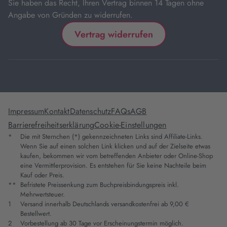
Sie haben das Recht, Ihren Vertrag binnen 14 Tagen ohne
Angabe von Gründen zu widerrufen.
Vertrag widerrufen
Impressum
Kontakt
Datenschutz
FAQs
AGB
Barrierefreiheitserklärung
Cookie-Einstellungen
*
Die mit Sternchen (*) gekennzeichneten Links sind Affiliate-Links.
Wenn Sie auf einen solchen Link klicken und auf der Zielseite etwas
kaufen, bekommen wir vom betreffenden Anbieter oder Online-Shop
eine Vermittlerprovision. Es entstehen für Sie keine Nachteile beim
Kauf oder Preis.
**
Befristete Preissenkung zum Buchpreisbindungspreis inkl.
Mehrwertsteuer.
1
Versand innerhalb Deutschlands versandkostenfrei ab 9,00 €
Bestellwert.
2
Vorbestellung ab 30 Tage vor Erscheinungstermin möglich.