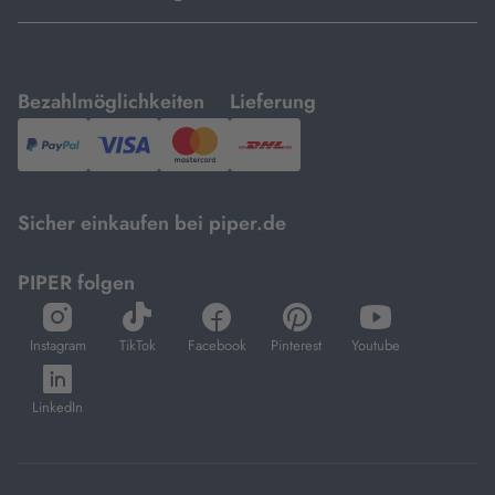
mit
mit
Bezahlmöglichkeiten
Lieferung
PayPal,
Visa
und
DHL.
Mastercard.
Sicher einkaufen bei piper.de
PIPER folgen
öffnet
öffnet
öffnet
öffnet
öffnet
in
in
in
in
in
Instagram
TikTok
Facebook
Pinterest
Youtube
neuem
neuem
neuem
neuem
neuem
öffnet
Tab
Tab
Tab
Tab
Tab
in
LinkedIn
neuem
Tab