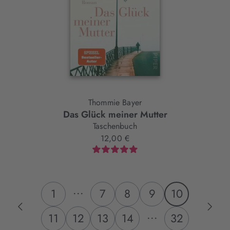
Thommie Bayer
Das Glück meiner Mutter
Taschenbuch
12,00 €
...
1
7
8
9
10
...
11
12
13
14
32