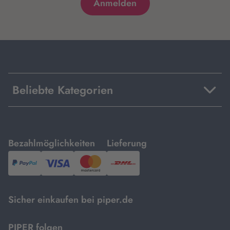
Beliebte Kategorien
mit
mit
Bezahlmöglichkeiten
Lieferung
PayPal,
Visa
und
DHL.
Mastercard.
Sicher einkaufen bei piper.de
PIPER folgen