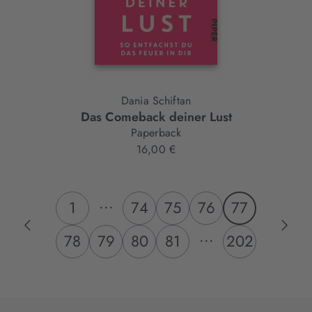
Dania Schiftan
Das Comeback deiner Lust
Paperback
16,00 €
...
1
74
75
76
77
...
78
79
80
81
202