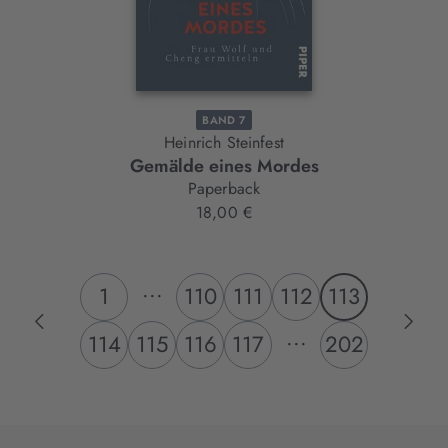
BAND 7
Heinrich Steinfest
Gemälde eines Mordes
Paperback
18,00 €
...
1
110
111
112
113
...
114
115
116
117
202