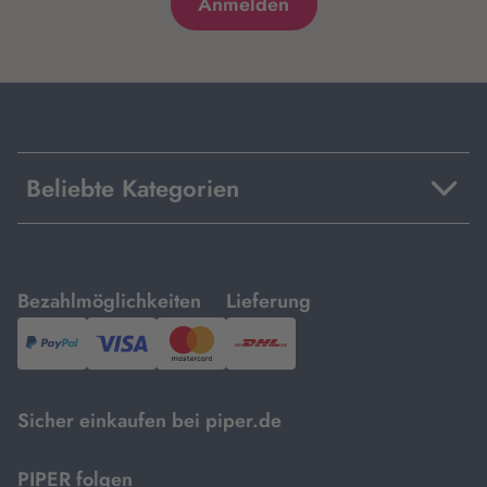
Beliebte Kategorien
mit
mit
Bezahlmöglichkeiten
Lieferung
PayPal,
Visa
und
DHL.
Mastercard.
Sicher einkaufen bei piper.de
PIPER folgen